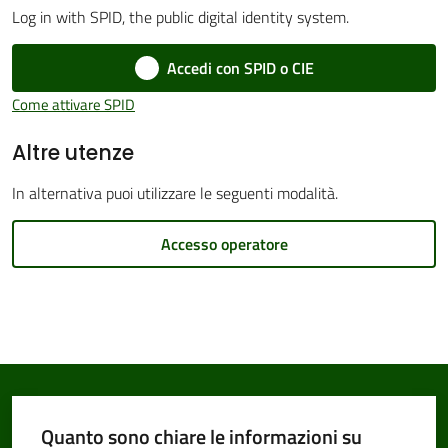
Log in with SPID, the public digital identity system.
Accedi con SPID o CIE
Amministrazione
Come attivare SPID
Trasparente
Altre utenze
Tutti
In alternativa puoi utilizzare le seguenti modalità.
gli
argomenti...
Accesso operatore
Seguici
su
Quanto sono chiare le informazioni su