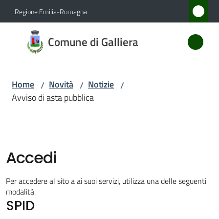
Vai al contenuto
Vai alla navigazione
Vai al footer
Regione Emilia-Romagna
Comune
Comune di Galliera
di
Galliera
Home
Novità
Notizie
/
/
/
Avviso di asta pubblica
Amministrazione
Novità
Menu selezionato
Accedi
Servizi
Per accedere al sito a ai suoi servizi, utilizza una delle seguenti
Vivere
modalità.
SPID
Galliera