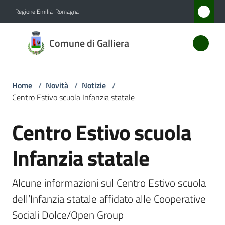
Vai al contenuto
Vai alla navigazione
Vai al footer
Regione Emilia-Romagna
Comune
Comune di Galliera
di
Galliera
Home
/
Novità
/
Notizie
/
Centro Estivo scuola Infanzia statale
Amministrazione
Centro Estivo scuola
Salta al contenuto
Novità
Menu selezionato
Infanzia statale
Servizi
Alcune informazioni sul Centro Estivo scuola 
Vivere
dell’Infanzia statale affidato alle Cooperative 
Galliera
Sociali Dolce/Open Group