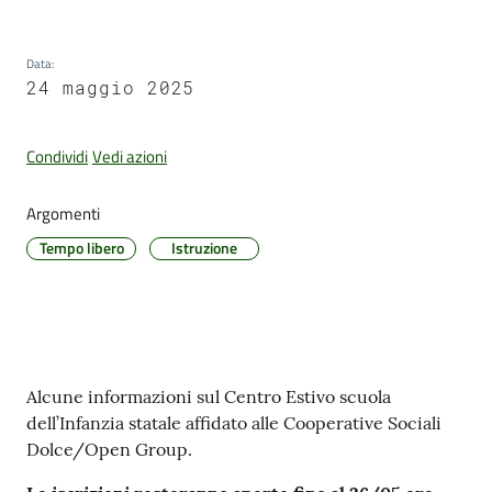
Data
:
Amministrazione
24 maggio 2025
Trasparente
Condividi
Vedi azioni
Tutti
gli
Argomenti
argomenti...
Tempo libero
Istruzione
Seguici
su
Contenuto
Alcune informazioni sul Centro Estivo scuola
dell’Infanzia statale affidato alle Cooperative Sociali
Dolce/Open Group.