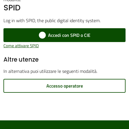
SPID
Log in with SPID, the public digital identity system.
Amministrazione
Accedi con SPID o CIE
Trasparente
Come attivare SPID
Tutti
Altre utenze
gli
argomenti...
In alternativa puoi utilizzare le seguenti modalità.
Accesso operatore
Seguici
su