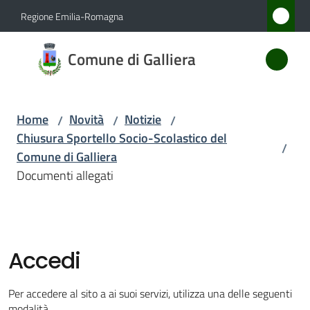
Vai al contenuto
Vai alla navigazione
Vai al footer
Regione Emilia-Romagna
Comune
Comune di Galliera
di
Galliera
Home
Novità
Notizie
/
/
/
Chiusura Sportello Socio-Scolastico del
/
Amministrazione
Comune di Galliera
Documenti allegati
Novità
Menu selezionato
Servizi
Accedi
Vivere
Galliera
Per accedere al sito a ai suoi servizi, utilizza una delle seguenti
modalità.