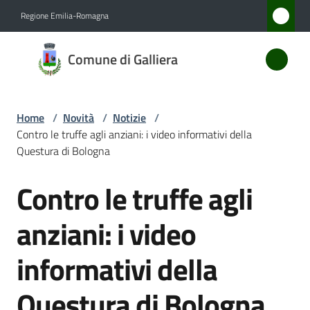
Vai al contenuto
Vai alla navigazione
Vai al footer
Regione Emilia-Romagna
Comune
Comune di Galliera
di
Galliera
Home
/
Novità
/
Notizie
/
Contro le truffe agli anziani: i video informativi della
Amministrazione
Questura di Bologna
Contro le truffe agli
Novità
Salta al contenuto
Menu selezionato
anziani: i video
Servizi
informativi della
Vivere
Galliera
Questura di Bologna