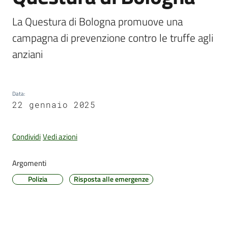
La Questura di Bologna promuove una 
campagna di prevenzione contro le truffe agli 
Amministrazione
anziani
Trasparente
Tutti
gli
Data
:
argomenti...
22 gennaio 2025
Condividi
Vedi azioni
Seguici
su
Argomenti
Polizia
Risposta alle emergenze