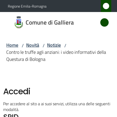
Vai al contenuto
Vai alla navigazione
Vai al footer
Regione Emilia-Romagna
Comune
Comune di Galliera
di
Galliera
Home
Novità
Notizie
/
/
/
Contro le truffe agli anziani: i video informativi della
Amministrazione
Questura di Bologna
Novità
Menu selezionato
Servizi
Accedi
Vivere
Per accedere al sito a ai suoi servizi, utilizza una delle seguenti
Galliera
modalità.
SPID