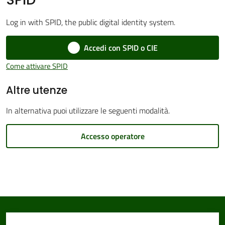
Log in with SPID, the public digital identity system.
Accedi con SPID o CIE
Amministrazione
Trasparente
Come attivare SPID
Altre utenze
Tutti
gli
In alternativa puoi utilizzare le seguenti modalità.
argomenti...
Accesso operatore
Seguici
su