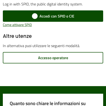
Log in with SPID, the public digital identity system.
Accedi con SPID o CIE
Amministrazione
Come attivare SPID
Trasparente
Altre utenze
Tutti
In alternativa puoi utilizzare le seguenti modalità.
gli
argomenti...
Accesso operatore
Seguici
su
Quanto sono chiare le informazioni su