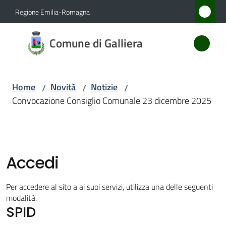
Vai al contenuto
Vai alla navigazione
Vai al footer
Regione Emilia-Romagna
Comune
Comune di Galliera
di
Galliera
Home
Novità
Notizie
/
/
/
Convocazione Consiglio Comunale 23 dicembre 2025
Amministrazione
Novità
Menu selezionato
Accedi
Servizi
Per accedere al sito a ai suoi servizi, utilizza una delle seguenti
Vivere
modalità.
SPID
Galliera