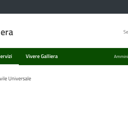
iera
Se
ervizi
Vivere Galliera
Amminis
nato
enu selezionato
ivile Universale