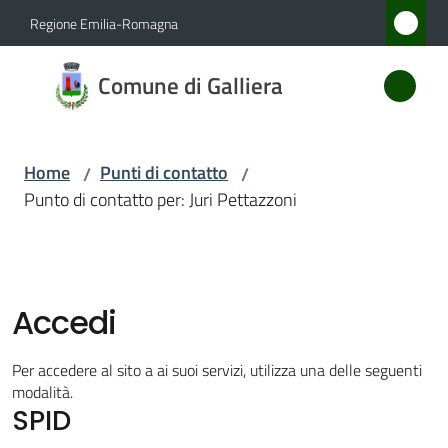
Vai al contenuto
Vai alla navigazione
Vai al footer
Regione Emilia-Romagna
Comune
Comune di Galliera
di
Galliera
Home
Punti di contatto
/
/
Punto di contatto per: Juri Pettazzoni
Amministrazione
Novità
Accedi
Servizi
Per accedere al sito a ai suoi servizi, utilizza una delle seguenti
Vivere
modalità.
SPID
Galliera