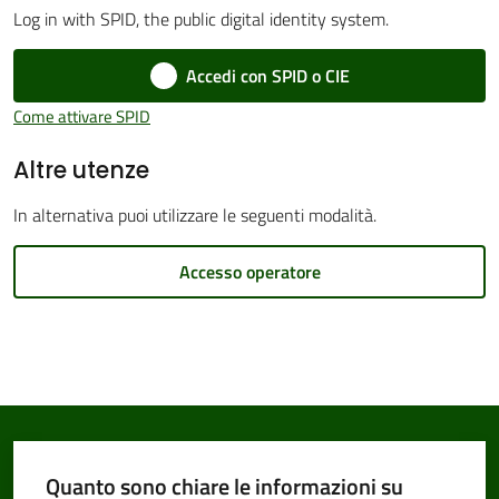
Log in with SPID, the public digital identity system.
Accedi con SPID o CIE
Amministrazione
Come attivare SPID
Trasparente
Altre utenze
Tutti
In alternativa puoi utilizzare le seguenti modalità.
gli
argomenti...
Accesso operatore
Seguici
su
Quanto sono chiare le informazioni su