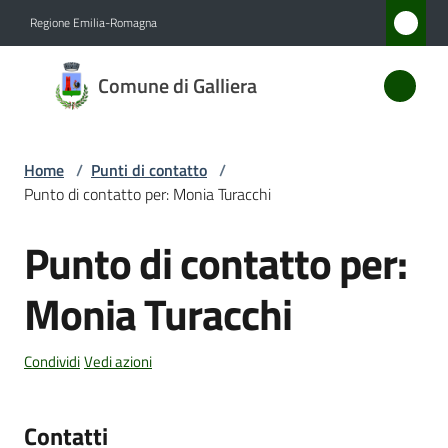
Vai al contenuto
Vai alla navigazione
Vai al footer
Regione Emilia-Romagna
Comune
Comune di Galliera
di
Galliera
Home
/
Punti di contatto
/
Punto di contatto per: Monia Turacchi
Amministrazione
Punto di contatto per:
Salta al contenuto
Novità
Monia Turacchi
Servizi
Condividi
Vedi azioni
Vivere
Galliera
Contatti