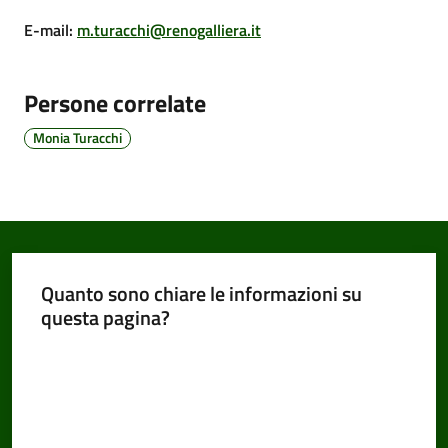
E-mail
:
m.turacchi@renogalliera.it
Amministrazione
Persone correlate
Trasparente
Monia Turacchi
Tutti
gli
argomenti...
Quanto sono chiare le informazioni su
Seguici
questa pagina?
su
Valuta da 1 a 5 stelle