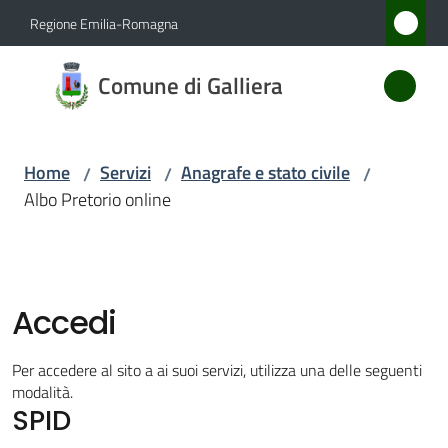
Vai al contenuto
Vai alla navigazione
Vai al footer
Regione Emilia-Romagna
Comune
Comune di Galliera
di
Galliera
Home
Servizi
Anagrafe e stato civile
/
/
/
Albo Pretorio online
Amministrazione
Novità
Accedi
Servizi
Menu selezionato
Per accedere al sito a ai suoi servizi, utilizza una delle seguenti
Vivere
modalità.
SPID
Galliera