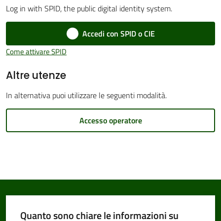
Log in with SPID, the public digital identity system.
Accedi con SPID o CIE
Amministrazione
Come attivare SPID
Trasparente
Altre utenze
Tutti
In alternativa puoi utilizzare le seguenti modalità.
gli
argomenti...
Accesso operatore
Seguici
su
Quanto sono chiare le informazioni su