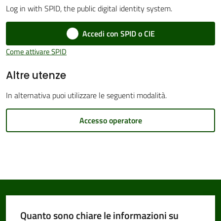
Log in with SPID, the public digital identity system.
Accedi con SPID o CIE
Amministrazione
Come attivare SPID
Trasparente
Altre utenze
Tutti
In alternativa puoi utilizzare le seguenti modalità.
gli
argomenti...
Accesso operatore
Seguici
su
Quanto sono chiare le informazioni su