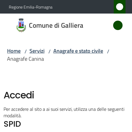
Vai al contenuto
Vai alla navigazione
Vai al footer
Regione Emilia-Romagna
Comune
Comune di Galliera
di
Galliera
Home
Servizi
Anagrafe e stato civile
/
/
/
Anagrafe Canina
Amministrazione
Novità
Accedi
Servizi
Menu selezionato
Per accedere al sito a ai suoi servizi, utilizza una delle seguenti
Vivere
modalità.
SPID
Galliera