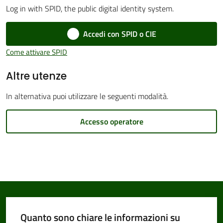
Log in with SPID, the public digital identity system.
Accedi con SPID o CIE
Amministrazione
Come attivare SPID
Trasparente
Altre utenze
Tutti
In alternativa puoi utilizzare le seguenti modalità.
gli
argomenti...
Accesso operatore
Seguici
su
Quanto sono chiare le informazioni su