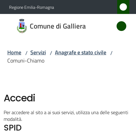
Vai al contenuto
Vai alla navigazione
Vai al footer
Regione Emilia-Romagna
Comune
Comune di Galliera
di
Galliera
Home
Servizi
Anagrafe e stato civile
/
/
/
Comuni-Chiamo
Amministrazione
Novità
Accedi
Servizi
Menu selezionato
Per accedere al sito a ai suoi servizi, utilizza una delle seguenti
Vivere
modalità.
SPID
Galliera