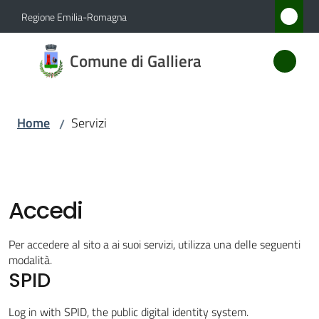
Vai al contenuto
Vai alla navigazione
Vai al footer
Regione Emilia-Romagna
Comune
Comune di Galliera
di
Galliera
Home
Servizi
/
Amministrazione
Novità
Accedi
Servizi
Per accedere al sito a ai suoi servizi, utilizza una delle seguenti
Menu selezionato
modalità.
SPID
Vivere
Galliera
Log in with SPID, the public digital identity system.