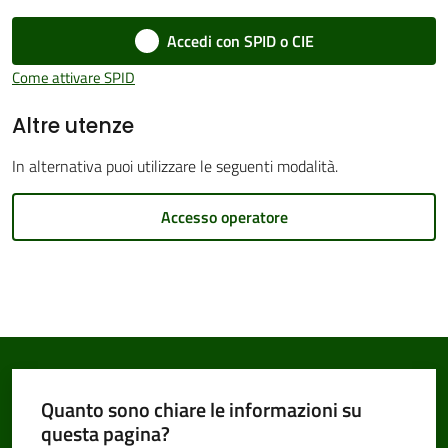
Accedi con SPID o CIE
Come attivare SPID
Amministrazione
Altre utenze
Trasparente
In alternativa puoi utilizzare le seguenti modalità.
Tutti
gli
Accesso operatore
argomenti...
Seguici
su
Quanto sono chiare le informazioni su
questa pagina?