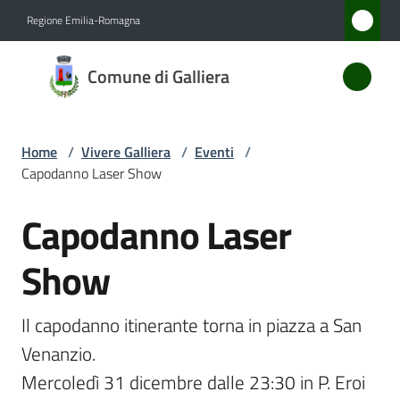
Vai al contenuto
Vai alla navigazione
Vai al footer
Regione Emilia-Romagna
Comune
Comune di Galliera
di
Galliera
Home
/
Vivere Galliera
/
Eventi
/
Capodanno Laser Show
Amministrazione
Capodanno Laser
Salta al contenuto
Novità
Show
Servizi
Il capodanno itinerante torna in piazza a San 
Vivere
Venanzio.

Galliera
Mercoledì 31 dicembre dalle 23:30 in P. Eroi 
Menu selezionato