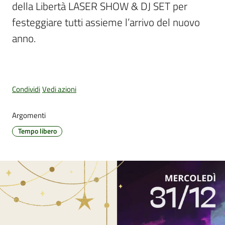
della Libertà LASER SHOW & DJ SET per 
festeggiare tutti assieme l’arrivo del nuovo 
anno.
Amministrazione
Trasparente
Tutti
Condividi
Vedi azioni
gli
argomenti...
Argomenti
Tempo libero
Seguici
su