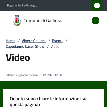
Vai al contenuto
Vai alla navigazione
Vai al footer
Regione Emilia-Romagna
Comune
Comune di Galliera
di
Galliera
Home
/
Vivere Galliera
/
Eventi
/
Capodanno Laser Show
/
Video
Amministrazione
Video
Novità
Ultimo aggiornamento
:
11-12-2025 12:56
Servizi
Vivere
Galliera
Quanto sono chiare le informazioni su
Menu selezionato
questa pagina?