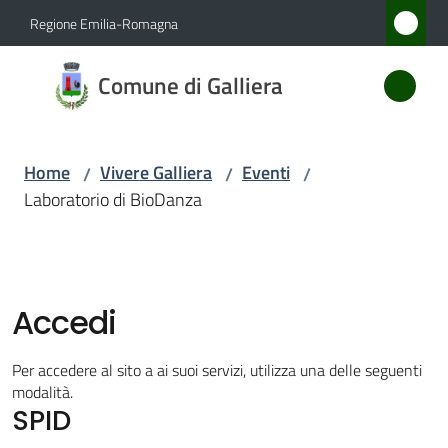
Vai al contenuto
Vai alla navigazione
Vai al footer
Regione Emilia-Romagna
Comune
Comune di Galliera
di
Galliera
Home
Vivere Galliera
Eventi
/
/
/
Laboratorio di BioDanza
Amministrazione
Novità
Accedi
Servizi
Per accedere al sito a ai suoi servizi, utilizza una delle seguenti
Vivere
modalità.
SPID
Galliera
Menu selezionato