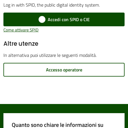
Log in with SPID, the public digital identity system.
Accedi con SPID o CIE
Amministrazione
Come attivare SPID
Trasparente
Altre utenze
Tutti
In alternativa puoi utilizzare le seguenti modalità.
gli
argomenti...
Accesso operatore
Seguici
su
Quanto sono chiare le informazioni su