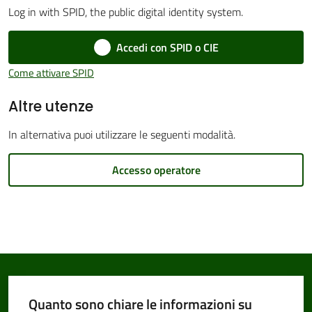
Log in with SPID, the public digital identity system.
Accedi con SPID o CIE
Amministrazione
Come attivare SPID
Trasparente
Altre utenze
Tutti
In alternativa puoi utilizzare le seguenti modalità.
gli
argomenti...
Accesso operatore
Seguici
su
Quanto sono chiare le informazioni su