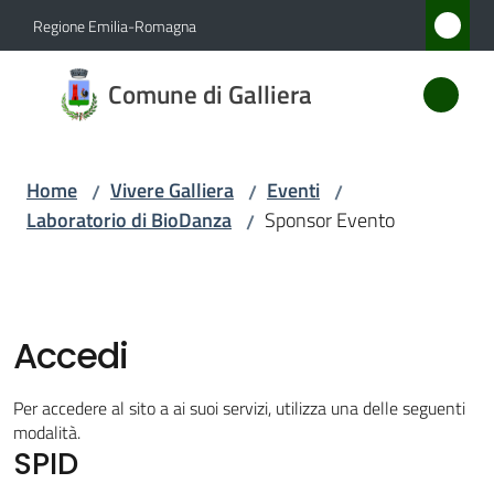
Vai al contenuto
Vai alla navigazione
Vai al footer
Regione Emilia-Romagna
Comune
Comune di Galliera
di
Galliera
Home
Vivere Galliera
Eventi
/
/
/
Laboratorio di BioDanza
Sponsor Evento
/
Amministrazione
Novità
Accedi
Servizi
Per accedere al sito a ai suoi servizi, utilizza una delle seguenti
Vivere
modalità.
SPID
Galliera
Menu selezionato