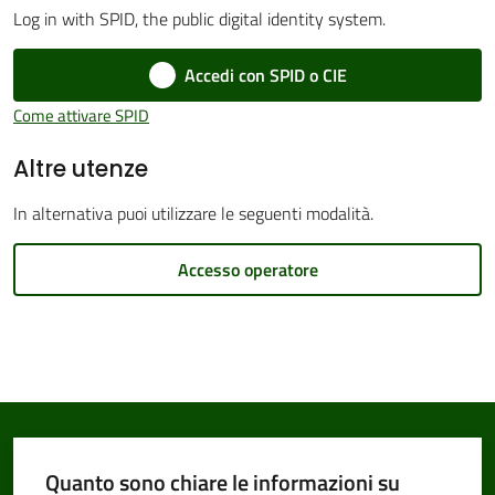
Log in with SPID, the public digital identity system.
Accedi con SPID o CIE
Amministrazione
Come attivare SPID
Trasparente
Altre utenze
Tutti
In alternativa puoi utilizzare le seguenti modalità.
gli
argomenti...
Accesso operatore
Seguici
su
Quanto sono chiare le informazioni su