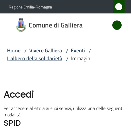
Vai al contenuto
Vai alla navigazione
Vai al footer
Regione Emilia-Romagna
Comune
Comune di Galliera
di
Galliera
Home
Vivere Galliera
Eventi
/
/
/
L'albero della solidarietà
Immagini
/
Amministrazione
Novità
Accedi
Servizi
Per accedere al sito a ai suoi servizi, utilizza una delle seguenti
Vivere
modalità.
SPID
Galliera
Menu selezionato