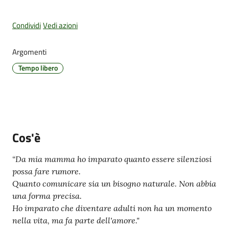
Condividi
Vedi azioni
Amministrazione
Argomenti
Trasparente
Tempo libero
Tutti
gli
argomenti...
Cos'è
Seguici
“Da mia mamma ho imparato quanto essere silenziosi
su
possa fare rumore.
Quanto comunicare sia un bisogno naturale. Non abbia
una forma precisa.
Ho imparato che diventare adulti non ha un momento
nella vita, ma fa parte dell'amore."