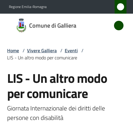
Vai al contenuto
Vai alla navigazione
Vai al footer
Regione Emilia-Romagna
Comune
Comune di Galliera
di
Galliera
Home
/
Vivere Galliera
/
Eventi
/
LIS - Un altro modo per comunicare
Amministrazione
LIS - Un altro modo
Salta al contenuto
Novità
per comunicare
Servizi
Giornata Internazionale dei diritti delle 
Vivere
persone con disabilità
Galliera
Menu selezionato