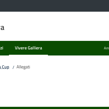
ra
zi
Vivere Galliera
Amm
Menu selezionato
s Cup
Allegati
/