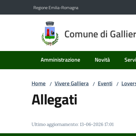
Vai al contenuto
Vai alla navigazione
Vai al footer
Regione Emilia-Romagna
Comune di Gallie
Amministrazione
Novità
Servi
Home
Vivere Galliera
Eventi
Lover
/
/
/
Allegati
Ultimo aggiornamento
:
13-06-2026 17:01