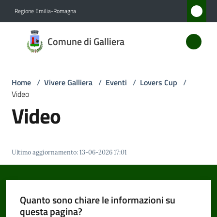
Vai al contenuto
Vai alla navigazione
Vai al footer
Regione Emilia-Romagna
Comune
Comune di Galliera
di
Galliera
Home
/
Vivere Galliera
/
Eventi
/
Lovers Cup
/
Video
Amministrazione
Video
Novità
Ultimo aggiornamento
:
13-06-2026 17:01
Servizi
Vivere
Galliera
Quanto sono chiare le informazioni su
Menu selezionato
questa pagina?