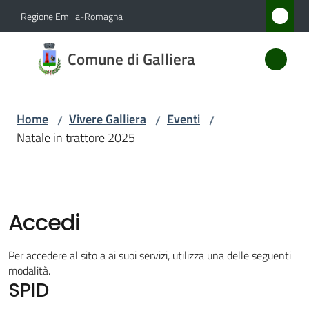
Vai al contenuto
Vai alla navigazione
Vai al footer
Regione Emilia-Romagna
Comune
Comune di Galliera
di
Galliera
Home
Vivere Galliera
Eventi
/
/
/
Natale in trattore 2025
Amministrazione
Novità
Accedi
Servizi
Per accedere al sito a ai suoi servizi, utilizza una delle seguenti
Vivere
modalità.
SPID
Galliera
Menu selezionato