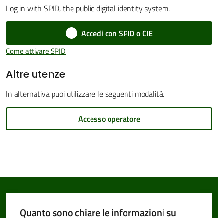
Log in with SPID, the public digital identity system.
Accedi con SPID o CIE
Amministrazione
Come attivare SPID
Trasparente
Altre utenze
Tutti
In alternativa puoi utilizzare le seguenti modalità.
gli
argomenti...
Accesso operatore
Seguici
su
Quanto sono chiare le informazioni su