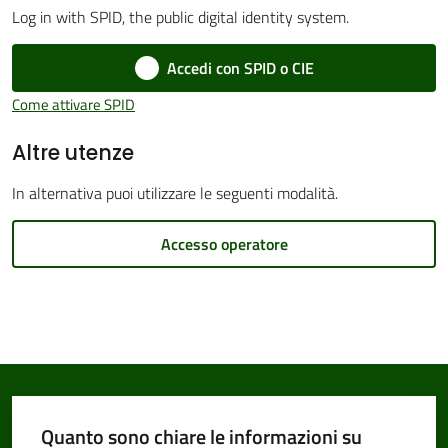
Log in with SPID, the public digital identity system.
Accedi con SPID o CIE
Amministrazione
Come attivare SPID
Trasparente
Altre utenze
Tutti
In alternativa puoi utilizzare le seguenti modalità.
gli
argomenti...
Accesso operatore
Seguici
su
Quanto sono chiare le informazioni su