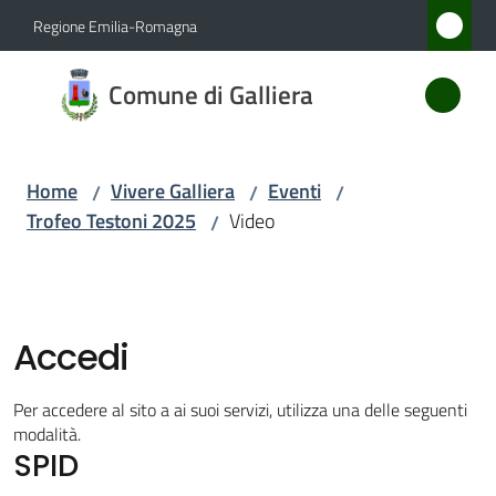
Vai al contenuto
Vai alla navigazione
Vai al footer
Regione Emilia-Romagna
Comune
Comune di Galliera
di
Galliera
Home
Vivere Galliera
Eventi
/
/
/
Trofeo Testoni 2025
Video
/
Amministrazione
Novità
Accedi
Servizi
Per accedere al sito a ai suoi servizi, utilizza una delle seguenti
Vivere
modalità.
SPID
Galliera
Menu selezionato