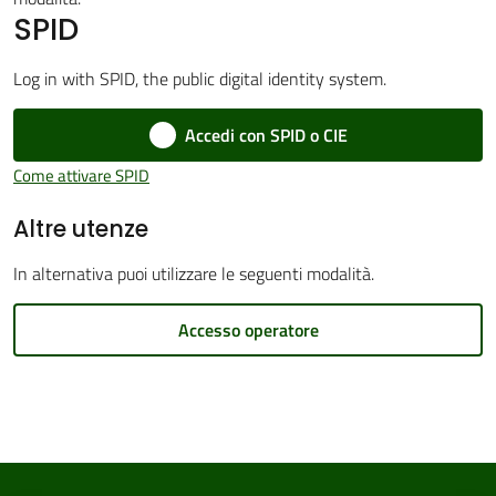
SPID
Log in with SPID, the public digital identity system.
Amministrazione
Accedi con SPID o CIE
Trasparente
Come attivare SPID
Tutti
Altre utenze
gli
argomenti...
In alternativa puoi utilizzare le seguenti modalità.
Accesso operatore
Seguici
su