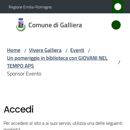
Vai al contenuto
Vai alla navigazione
Vai al footer
Regione Emilia-Romagna
Comune
Comune di Galliera
di
Galliera
Home
Vivere Galliera
Eventi
/
/
/
Un pomeriggio in biblioteca con GIOVANI NEL
/
Amministrazione
TEMPO APS
Sponsor Evento
Novità
Servizi
Accedi
Vivere
Galliera
Per accedere al sito a ai suoi servizi, utilizza una delle seguenti
Menu selezionato
modalità.