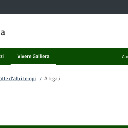
ra
zi
Vivere Galliera
Amm
Menu selezionato
tte d'altri tempi
Allegati
/