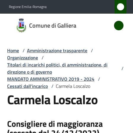
Vai al contenuto
Vai alla navigazione
Vai al footer
Regione Emilia-Romagna
Comune
Comune di Galliera
di
Galliera
Home
/
Amministrazione trasparente
/
Organizzazione
/
Amministrazione
Titolari di incarichi politici, di amministrazione, di
/
Menu selezionato
direzione o di governo
MANDATO AMMINISTRATIVO 2019 - 2024
/
Novità
Cessati dall'incarico
/
Carmela Loscalzo
Carmela Loscalzo
Servizi
Vivere
Galliera
Consigliere di maggioranza
(cessato dal 24/12/2022)