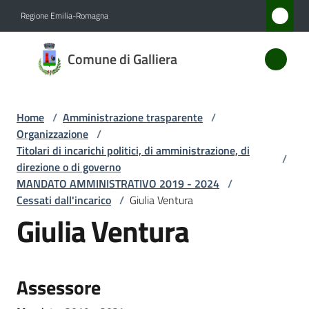
Vai al contenuto
Vai alla navigazione
Vai al footer
Regione Emilia-Romagna
Comune
Comune di Galliera
di
Galliera
Home
/
Amministrazione trasparente
/
Organizzazione
/
Amministrazione
Titolari di incarichi politici, di amministrazione, di
/
Menu selezionato
direzione o di governo
MANDATO AMMINISTRATIVO 2019 - 2024
/
Novità
Cessati dall'incarico
/
Giulia Ventura
Giulia Ventura
Servizi
Vivere
Galliera
Assessore