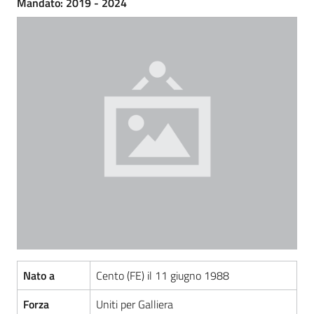
Mandato: 2019 - 2024
Amministrazione
Trasparente
Menu selezionato
Tutti
gli
argomenti...
Seguici
su
Nato a
Cento (FE) il 11 giugno 1988
Forza
Uniti per Galliera