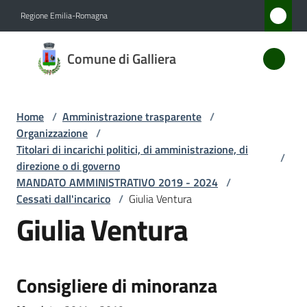
Vai al contenuto
Vai alla navigazione
Vai al footer
Regione Emilia-Romagna
Comune
Comune di Galliera
di
Galliera
Home
/
Amministrazione trasparente
/
Organizzazione
/
Amministrazione
Titolari di incarichi politici, di amministrazione, di
/
Menu selezionato
direzione o di governo
MANDATO AMMINISTRATIVO 2019 - 2024
/
Novità
Cessati dall'incarico
/
Giulia Ventura
Giulia Ventura
Servizi
Vivere
Galliera
Consigliere di minoranza