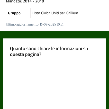
Mandato: 2014 - 2019
Gruppo
Lista Civica Uniti per Galliera
Amministrazione
Ultimo aggiornamento
:
11-08-2025 10:51
Trasparente
Menu selezionato
Tutti
gli
Quanto sono chiare le informazioni su
argomenti...
questa pagina?
Valuta da 1 a 5 stelle
Seguici
su