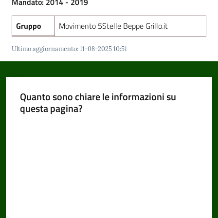
Mandato: 2014 - 2019
Gruppo
Movimento 5Stelle Beppe Grillo.it
Amministrazione
Ultimo aggiornamento
:
11-08-2025 10:51
Trasparente
Menu selezionato
Tutti
gli
Quanto sono chiare le informazioni su
argomenti...
questa pagina?
Valuta da 1 a 5 stelle
Seguici
su