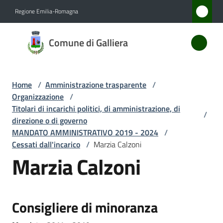
Vai al contenuto
Vai alla navigazione
Vai al footer
Regione Emilia-Romagna
Comune
Comune di Galliera
di
Galliera
Home
/
Amministrazione trasparente
/
Organizzazione
/
Amministrazione
Titolari di incarichi politici, di amministrazione, di
/
Menu selezionato
direzione o di governo
MANDATO AMMINISTRATIVO 2019 - 2024
/
Novità
Cessati dall'incarico
/
Marzia Calzoni
Marzia Calzoni
Servizi
Vivere
Galliera
Consigliere di minoranza