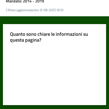
Mandato: 2014 - 2019
Ultimo aggiornamento
:
11-08-2025 10:51
Amministrazione
Trasparente
Menu selezionato
Quanto sono chiare le informazioni su
Tutti
questa pagina?
gli
Valuta da 1 a 5 stelle
argomenti...
Seguici
su