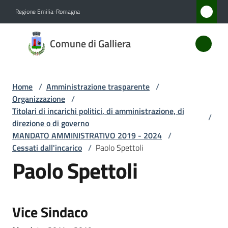
Vai al contenuto
Vai alla navigazione
Vai al footer
Regione Emilia-Romagna
Comune
Comune di Galliera
di
Galliera
Home
/
Amministrazione trasparente
/
Organizzazione
/
Amministrazione
Titolari di incarichi politici, di amministrazione, di
/
Menu selezionato
direzione o di governo
MANDATO AMMINISTRATIVO 2019 - 2024
/
Novità
Cessati dall'incarico
/
Paolo Spettoli
Paolo Spettoli
Servizi
Vivere
Galliera
Vice Sindaco