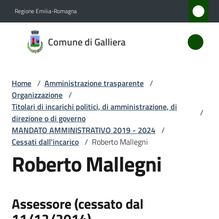
Vai al contenuto
Vai alla navigazione
Vai al footer
Regione Emilia-Romagna
Comune
Comune di Galliera
di
Galliera
Home
/
Amministrazione trasparente
/
Organizzazione
/
Amministrazione
Titolari di incarichi politici, di amministrazione, di
/
Menu selezionato
direzione o di governo
MANDATO AMMINISTRATIVO 2019 - 2024
/
Novità
Cessati dall'incarico
/
Roberto Mallegni
Roberto Mallegni
Servizi
Vivere
Galliera
Assessore (cessato dal
11/12/2014)