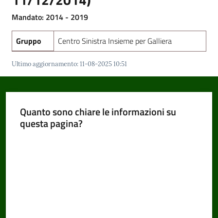
Mandato: 2014 - 2019
Amministrazione
Gruppo
Centro Sinistra Insieme per Galliera
Trasparente
Menu selezionato
Ultimo aggiornamento
:
11-08-2025 10:51
Tutti
gli
argomenti...
Quanto sono chiare le informazioni su
questa pagina?
Valuta da 1 a 5 stelle
Seguici
su