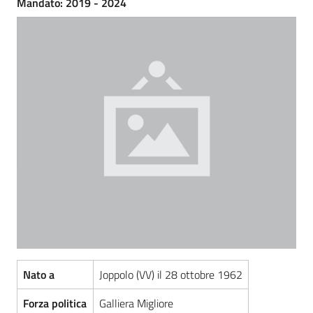
Mandato: 2019 - 2024
Amministrazione
Trasparente
Menu selezionato
Tutti
gli
argomenti...
Seguici
su
Nato a
Joppolo (VV) il 28 ottobre 1962
Forza politica
Galliera Migliore