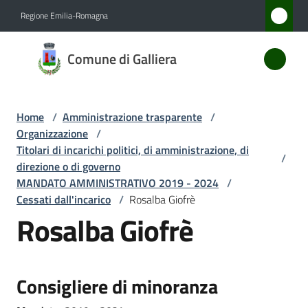
Vai al contenuto
Vai alla navigazione
Vai al footer
Regione Emilia-Romagna
Comune
Comune di Galliera
di
Galliera
Home
/
Amministrazione trasparente
/
Organizzazione
/
Amministrazione
Titolari di incarichi politici, di amministrazione, di
/
Menu selezionato
direzione o di governo
MANDATO AMMINISTRATIVO 2019 - 2024
/
Novità
Cessati dall'incarico
/
Rosalba Giofrè
Rosalba Giofrè
Servizi
Vivere
Galliera
Consigliere di minoranza