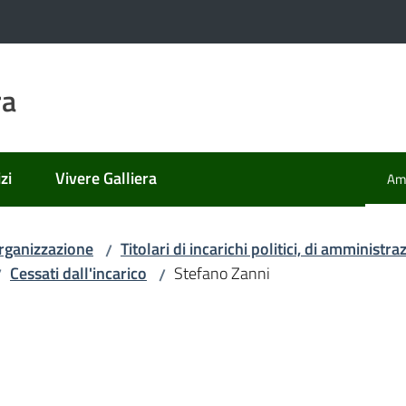
ra
zi
Vivere Galliera
Amm
Men
rganizzazione
Titolari di incarichi politici, di amministr
/
Cessati dall'incarico
Stefano Zanni
/
/