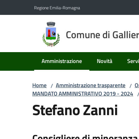
Vai al contenuto
Vai alla navigazione
Vai al footer
Regione Emilia-Romagna
Comune di Gallie
Amministrazione
Novità
Servi
Menu selezionato
Home
Amministrazione trasparente
O
/
/
MANDATO AMMINISTRATIVO 2019 - 2024
Stefano Zanni
Consigliere di minoranza