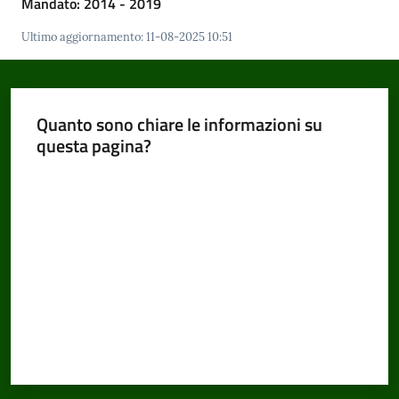
Mandato: 2014 - 2019
Ultimo aggiornamento
:
11-08-2025 10:51
Amministrazione
Trasparente
Menu selezionato
Quanto sono chiare le informazioni su
Tutti
questa pagina?
gli
Valuta da 1 a 5 stelle
argomenti...
Seguici
su