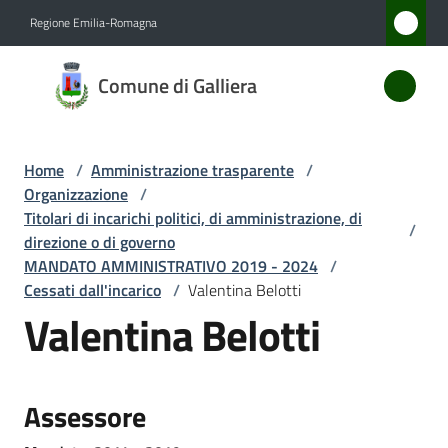
Vai al contenuto
Vai alla navigazione
Vai al footer
Regione Emilia-Romagna
Comune
Comune di Galliera
di
Galliera
Home
/
Amministrazione trasparente
/
Organizzazione
/
Amministrazione
Titolari di incarichi politici, di amministrazione, di
/
Menu selezionato
direzione o di governo
MANDATO AMMINISTRATIVO 2019 - 2024
/
Novità
Cessati dall'incarico
/
Valentina Belotti
Valentina Belotti
Servizi
Vivere
Galliera
Assessore