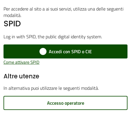
Per accedere al sito a ai suoi servizi, utilizza una delle seguenti
modalità.
SPID
Amministrazione
Trasparente
Log in with SPID, the public digital identity system.
Menu selezionato
Accedi con SPID o CIE
Tutti
gli
Come attivare SPID
argomenti...
Altre utenze
In alternativa puoi utilizzare le seguenti modalità.
Seguici
su
Accesso operatore