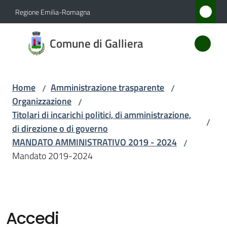
Vai al contenuto
Vai alla navigazione
Vai al footer
Regione Emilia-Romagna
Comune
Comune di Galliera
di
Galliera
Home
Amministrazione trasparente
/
/
Organizzazione
/
Amministrazione
Titolari di incarichi politici, di amministrazione,
/
Menu selezionato
di direzione o di governo
Novità
MANDATO AMMINISTRATIVO 2019 - 2024
/
Mandato 2019-2024
Servizi
Vivere
Galliera
Accedi