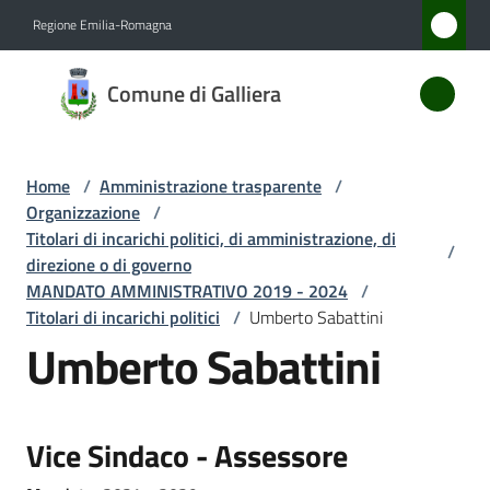
Vai al contenuto
Vai alla navigazione
Vai al footer
Regione Emilia-Romagna
Comune
Comune di Galliera
di
Galliera
Home
/
Amministrazione trasparente
/
Organizzazione
/
Amministrazione
Titolari di incarichi politici, di amministrazione, di
/
Menu selezionato
direzione o di governo
MANDATO AMMINISTRATIVO 2019 - 2024
/
Novità
Titolari di incarichi politici
/
Umberto Sabattini
Umberto Sabattini
Servizi
Vivere
Galliera
Vice Sindaco - Assessore