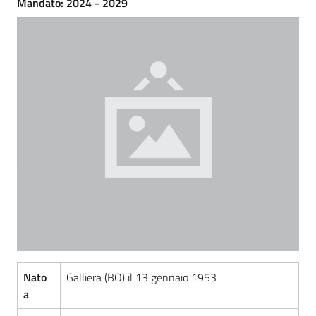
Mandato: 2024 - 2029
Amministrazione
Trasparente
Menu selezionato
Tutti
gli
argomenti...
Seguici
su
Nato
Galliera (BO) il 13 gennaio 1953
a