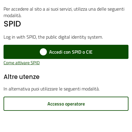
Per accedere al sito a ai suoi servizi, utilizza una delle seguenti
modalità.
SPID
Amministrazione
Trasparente
Log in with SPID, the public digital identity system.
Menu selezionato
Accedi con SPID o CIE
Tutti
gli
Come attivare SPID
argomenti...
Altre utenze
In alternativa puoi utilizzare le seguenti modalità.
Seguici
su
Accesso operatore