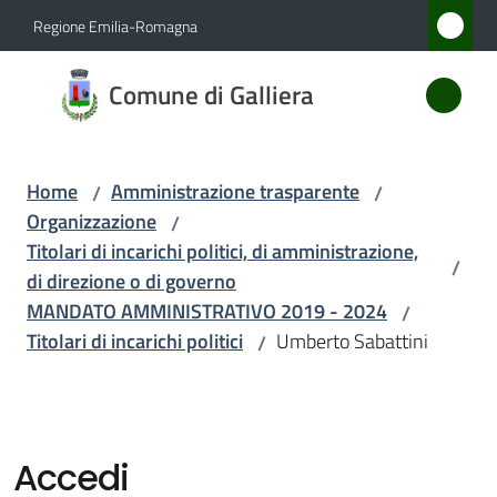
Vai al contenuto
Vai alla navigazione
Vai al footer
Regione Emilia-Romagna
Comune
Comune di Galliera
di
Galliera
Home
Amministrazione trasparente
/
/
Organizzazione
/
Amministrazione
Titolari di incarichi politici, di amministrazione,
/
Menu selezionato
di direzione o di governo
Novità
MANDATO AMMINISTRATIVO 2019 - 2024
/
Titolari di incarichi politici
Umberto Sabattini
/
Servizi
Vivere
Galliera
Accedi