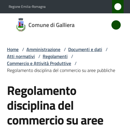
Vai al contenuto
Vai alla navigazione
Vai al footer
Regione Emilia-Romagna
Comune
Comune di Galliera
di
Galliera
Home
/
Amministrazione
/
Documenti e dati
/
Atti normativi
/
Regolamenti
/
Amministrazione
Commercio e Attività Produttive
/
Menu selezionato
Regolamento disciplina del commercio su aree pubbliche
Novità
Regolamento
Salta al contenuto
Servizi
disciplina del
Vivere
commercio su aree
Galliera