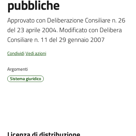
pubbliche
Approvato con Deliberazione Consiliare n. 26 
Amministrazione
del 23 aprile 2004. Modificato con Delibera 
Trasparente
Consiliare n. 11 del 29 gennaio 2007
Tutti
Condividi
Vedi azioni
gli
argomenti...
Argomenti
Sistema giuridico
Seguici
su
Descrizione
Licenza di distribuzione