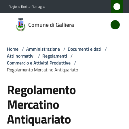
Vai al contenuto
Vai alla navigazione
Vai al footer
Regione Emilia-Romagna
Comune
Comune di Galliera
di
Galliera
Home
/
Amministrazione
/
Documenti e dati
/
Atti normativi
/
Regolamenti
/
Amministrazione
Commercio e Attività Produttive
/
Menu selezionato
Regolamento Mercatino Antiquariato
Novità
Regolamento
Salta al contenuto
Servizi
Mercatino
Vivere
Antiquariato
Galliera