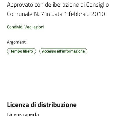
Approvato con deliberazione di Consiglio 
Comunale N. 7 in data 1 febbraio 2010
Amministrazione
Condividi
Vedi azioni
Trasparente
Argomenti
Tutti
Tempo libero
Accesso all'informazione
gli
argomenti...
Seguici
su
Descrizione
Licenza di distribuzione
Licenza aperta