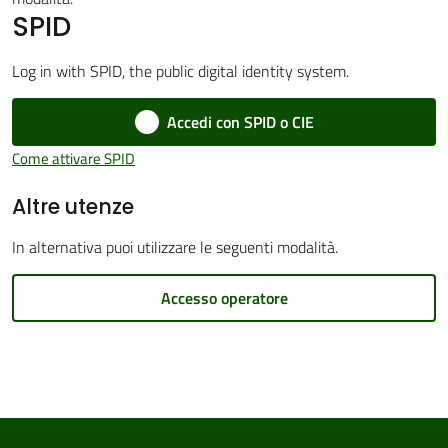
SPID
Log in with SPID, the public digital identity system.
Amministrazione
Accedi con SPID o CIE
Trasparente
Come attivare SPID
Tutti
Altre utenze
gli
argomenti...
In alternativa puoi utilizzare le seguenti modalità.
Accesso operatore
Seguici
su