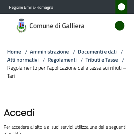
Vai al contenuto
Vai alla navigazione
Vai al footer
Regione Emilia-Romagna
Comune
Comune di Galliera
di
Galliera
Home
Amministrazione
Documenti e dati
/
/
/
Atti normativi
Regolamenti
Tributi e Tasse
/
/
/
Amministrazione
Regolamento per l'applicazione della tassa sui rifiuti –
Menu selezionato
Tari
Novità
Servizi
Accedi
Vivere
Galliera
Per accedere al sito a ai suoi servizi, utilizza una delle seguenti
modalità.