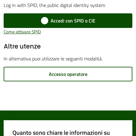
Log in with SPID, the public digital identity system.
Accedi con SPID o CIE
Amministrazione
Come attivare SPID
Trasparente
Altre utenze
Tutti
In alternativa puoi utilizzare le seguenti modalità.
gli
argomenti...
Accesso operatore
Seguici
su
Quanto sono chiare le informazioni su