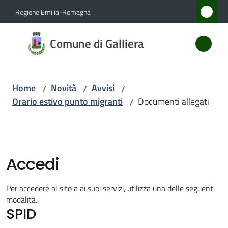
Vai al contenuto
Vai alla navigazione
Vai al footer
Regione Emilia-Romagna
Comune
Comune di Galliera
di
Galliera
Home
Novità
Avvisi
/
/
/
Orario estivo punto migranti
Documenti allegati
/
Amministrazione
Novità
Menu selezionato
Accedi
Servizi
Per accedere al sito a ai suoi servizi, utilizza una delle seguenti
Vivere
modalità.
SPID
Galliera