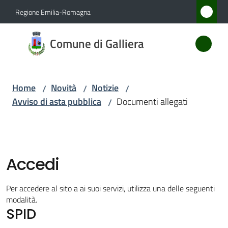
Vai al contenuto
Vai alla navigazione
Vai al footer
Regione Emilia-Romagna
Comune
Comune di Galliera
di
Galliera
Home
Novità
Notizie
/
/
/
Avviso di asta pubblica
Documenti allegati
/
Amministrazione
Novità
Menu selezionato
Accedi
Servizi
Per accedere al sito a ai suoi servizi, utilizza una delle seguenti
Vivere
modalità.
SPID
Galliera