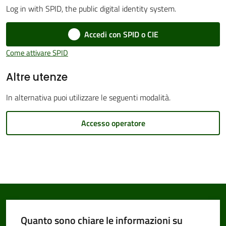
Log in with SPID, the public digital identity system.
Accedi con SPID o CIE
Amministrazione
Come attivare SPID
Trasparente
Altre utenze
Tutti
In alternativa puoi utilizzare le seguenti modalità.
gli
argomenti...
Accesso operatore
Seguici
su
Quanto sono chiare le informazioni su