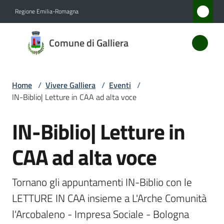
Vai al contenuto
Vai alla navigazione
Vai al footer
Regione Emilia-Romagna
Comune
Comune di Galliera
di
Galliera
Home
/
Vivere Galliera
/
Eventi
/
IN-Biblio| Letture in CAA ad alta voce
Amministrazione
IN-Biblio| Letture in
Salta al contenuto
Novità
CAA ad alta voce
Servizi
Tornano gli appuntamenti IN-Biblio con le 
Vivere
LETTURE IN CAA insieme a L'Arche Comunità 
Galliera
l'Arcobaleno - Impresa Sociale - Bologna
Menu selezionato