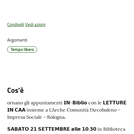
Amministrazione
Condividi
Vedi azioni
Trasparente
Argomenti
Tutti
Tempo libero
gli
argomenti...
Seguici
Cos'è
su
ornano gli appuntamenti 𝗜𝗡-𝗕𝗶𝗯𝗹𝗶𝗼 con le 𝗟𝗘𝗧𝗧𝗨𝗥𝗘
𝗜𝗡 𝗖𝗔𝗔 insieme a L'Arche Comunità l'Arcobaleno -
Impresa Sociale - Bologna.
𝗦𝗔𝗕𝗔𝗧𝗢 𝟮𝟭 𝗦𝗘𝗧𝗧𝗘𝗠𝗕𝗥𝗘 𝗮𝗹𝗹𝗲 𝟭𝟬.𝟯𝟬 in Biblioteca