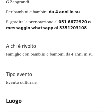
G.Zangrandi.
Per bambini e bambini 𝗱𝗮 𝟰 𝗮𝗻𝗻𝗶 𝗶𝗻 𝘀𝘂.
E' gradita la prenotazione al 𝟬𝟱𝟭 𝟲𝟲𝟳𝟮𝟵𝟮𝟬 𝗼
𝗺𝗲𝘀𝘀𝗮𝗴𝗴𝗶𝗼 𝘄𝗵𝗮𝘁𝘀𝗮𝗽𝗽 𝗮𝗹 𝟯𝟯𝟱𝟭𝟮𝟬𝟯𝟭𝟬𝟴.
A chi è rivolto
Famiglie con bambini e bambini da 4 anni in su
Tipo evento
Evento culturale
Luogo