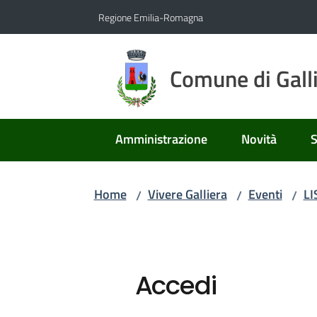
Vai al contenuto
Vai alla navigazione
Vai al footer
Regione Emilia-Romagna
Comune di Gall
Amministrazione
Novità
S
Home
Vivere Galliera
Eventi
LI
/
/
/
Accedi