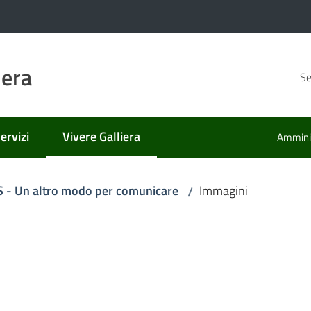
iera
Se
ervizi
Vivere Galliera
Amminis
Menu selezionato
S - Un altro modo per comunicare
Immagini
/